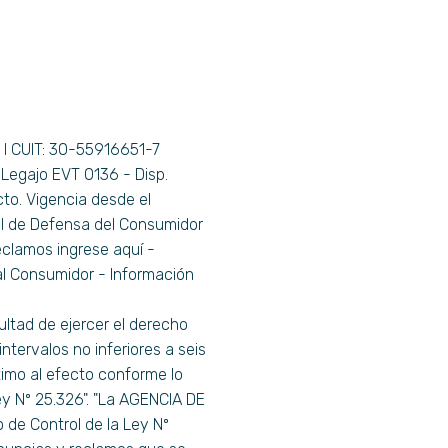
0 I CUIT: 30-55916651-7
Legajo EVT 0136 - Disp.
to. Vigencia desde el
al de Defensa del Consumidor
eclamos ingrese aquí -
al Consumidor - Información
cultad de ejercer el derecho
ntervalos no inferiores a seis
timo al efecto conforme lo
Ley Nº 25.326". "La AGENCIA DE
e Control de la Ley Nº