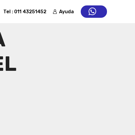
Tel : 011 43251452
Ayuda
A
EL